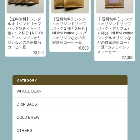
【送料無料】シング
【送料無料】シング
【 送料無料 】シング
ルオリジンドリップ
ルオリジンドリップ
ルオリジンドリップ
バッグ飲みくらべ４
バッグ２種 / ６杯分 |
バッグ・デカフェ /
種 / １２杯分 | NIJIYA
NIJIYA coffee シング
６杯分 | NIJIYA coffee
coffee シングルオリ
ルオリジンなどの自
シングルオリジンな
ジンなどの自家焙煎
家焙煎コーヒー豆
どの自家焙煎コーヒ
¥1,600
コーヒー豆
ー豆 / カフェインレ
¥3,100
スコーヒー
¥2,300
CATEGORY
WHOLE BEAN
DRIP BAGS
COLD BREW
OTHERS