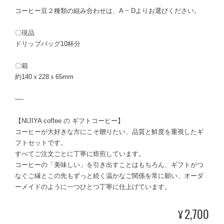
コーヒー豆２種類の組み合わせは、A ~ Dよりお選びください。
〇現品
ドリップバッグ10杯分
〇箱
約140ｘ228ｘ65mm
—-
【NIJIYA coffee の ギフトコーヒー】
コーヒーが大好きな方にこそ贈りたい、品質と鮮度を重視したギ
フトセットです。
すべてご注文ごとに丁寧に焙煎しています。
コーヒーの「美味しい」を引き出すことはもちろん、ギフトがつ
なぐご縁とこの先もずっと続く温かなご関係を常に願い、オーダ
ーメイドのように一つひとつ丁寧に仕上げています。
2,700
¥