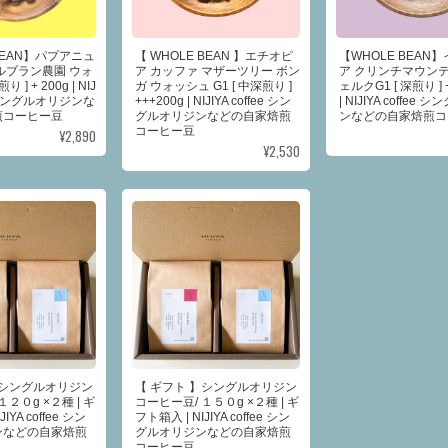
BEAN】パプアニュ
【 WHOLE BEAN 】エチオピ
【WHOLE BEAN
ルブラン農園 ウォ
ア カッファ マザーツリー ボン
ア クリンチマウンテ
り ] + 200g | NIJ
ガ ウォッシュ G1 [ 中深煎り ]
ェルクG1 [ 深煎り ] +
ee シングルオリジンな
+++200g | NIJIYA coffee シン
| NIJIYA coffee
煎コーヒー豆
グルオリジンなどの自家焙煎
ンなどの自家焙煎コ
コーヒー豆
¥2,890
¥2,530
】シングルオリジン
【 ギフト 】シングルオリジン
１２０g ×２種 | ギ
コーヒー豆/ １５０g ×２種 | ギ
IYA coffee シン
フト箱入 | NIJIYA coffee シン
ンなどの自家焙煎
グルオリジンなどの自家焙煎
コーヒー豆