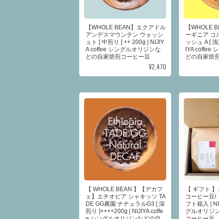
【WHOLE BEAN】エクアドル
【WHOLE 
アンデスマウンテン ウォッシ
ーギニア コ
ュト [ 中煎り ] ++ 200g | NIJIY
ッシュ A [ 浅煎
A coffee シングルオリジンな
IYA coff
どの自家焙煎コーヒー豆
どの自家焙
¥2,470
【 WHOLE BEAN 】【デカフ
【 ギフト 
ェ】エチオピア シャキッソ TA
コーヒー豆/ 
DE GG農園 ナチュラルG3 [ 深
フト箱入 | NIJ
煎り ]++++200g | NIJIYA coffe
グルオリジ
e シングルオリジンなどの自
コーヒー豆