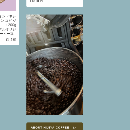
OPTION
】インドネシ
ン コピ ジ
+++ 200g
 シングルオリジ
ーヒー豆
¥2,470
ABOUT NIJIYA COFFEE - シ