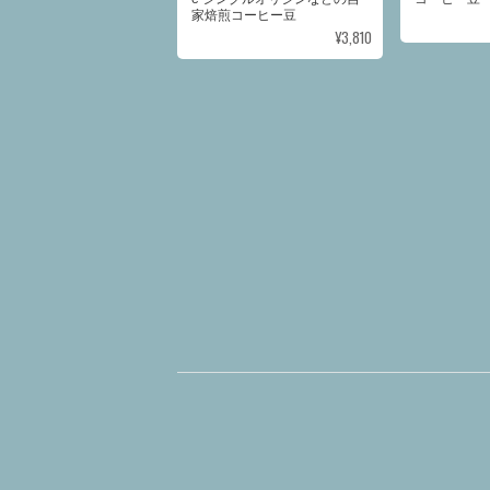
家焙煎コーヒー豆
¥3,810