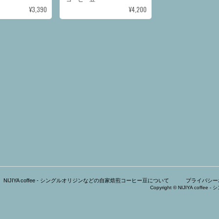
¥3,390
¥4,200
NIJIYA coffee - シングルオリジンなどの自家焙煎コーヒー豆について
プライバシー
Copyright © NIJIYA coff