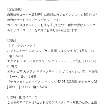
〇商品説明
自家焙煎コーヒー豆4種類（1種類はカフェインレス）を3個ずつ詰
め合わせたドリップバッグセットです。
カップに直接セットしてお湯を注ぐだけで、個性の異なるシング
ルオリジンコーヒーを気軽にお楽しみいただけます。
〇現品
【 ドリップバッグ 】
パプアニューギニア コルブラン農園 ウォッシュ A [ 浅煎り ] + /
11g × 3杯分
エクアドル アンデスマウンテン ウォッシュト [ 中煎り ] ++ / 11g
× 3杯分
エチオピア カッファ マザーツリー ボンガ ウォッシュ G1 [ 中深煎
り] +++ / 11g × 3杯分
【デカフェ】エチオピア シャキッソ TADE GG農園 ナチュラルG3
[ 深煎り ] ++++ / 11g × 3杯分
◯送料・配送について
こちらのアイテムは1セットまでクリックポスト対象のため、全国