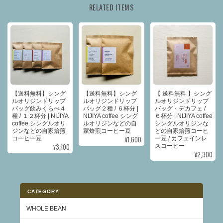
RELATED ITEMS
【送料無料】シング
【送料無料】シング
【 送料無料 】シング
ルオリジンドリップ
ルオリジンドリップ
ルオリジンドリップ
バッグ飲みくらべ４
バッグ２種 / ６杯分 |
バッグ・デカフェ /
種 / １２杯分 | NIJIYA
NIJIYA coffee シング
６杯分 | NIJIYA coffee
coffee シングルオリ
ルオリジンなどの自
シングルオリジンな
ジンなどの自家焙煎
家焙煎コーヒー豆
どの自家焙煎コーヒ
¥1,600
コーヒー豆
ー豆 / カフェインレ
¥3,100
スコーヒー
¥2,300
CATEGORY
WHOLE BEAN