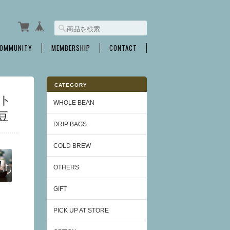
OMMUNITY
MEMBERSHIP
CONTACT
CATEGORY
フト
WHOLE BEAN
豆
DRIP BAGS
COLD BREW
OTHERS
GIFT
PICK UP AT STORE