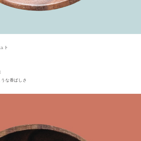
シュト
味
ような香ばしさ