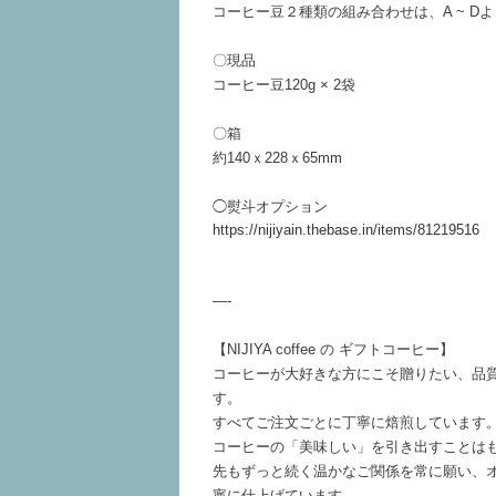
コーヒー豆２種類の組み合わせは、A ~ D
〇現品
コーヒー豆120g × 2袋
〇箱
約140ｘ228ｘ65mm
◯熨斗オプション
https://nijiyain.thebase.in/items/81219516
—-
【NIJIYA coffee の ギフトコーヒー】
コーヒーが大好きな方にこそ贈りたい、品
す。
すべてご注文ごとに丁寧に焙煎しています
コーヒーの「美味しい」を引き出すことは
先もずっと続く温かなご関係を常に願い、
寧に仕上げています。