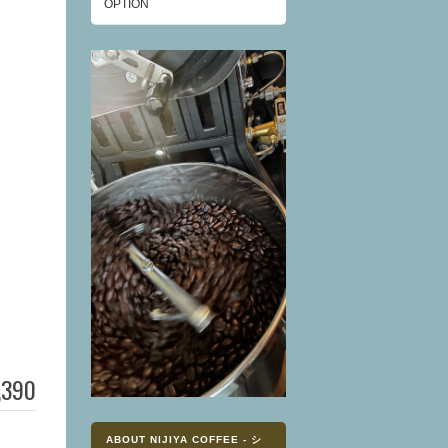
OPTION
,390
ABOUT NIJIYA COFFEE - シ