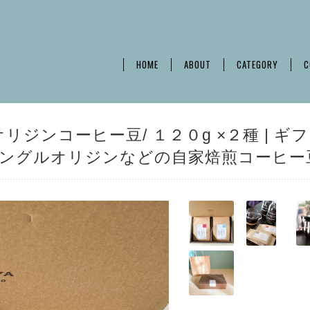
HOME
ABOUT
CATEGORY
C
リジンコーヒー豆/ １２０g ×２種 | ギ
offee シングルオリジンなどの自家焙煎コーヒー