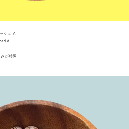
ッシュ A
hed A
甘みが特徴