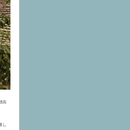
標高
護し