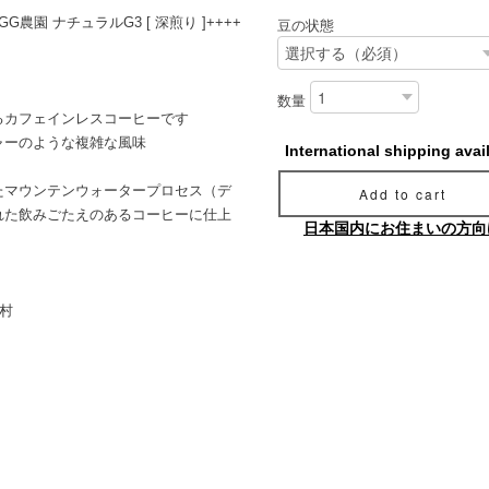
農園 ナチュラルG3 [ 深煎り ]++++
豆の状態
数量
るカフェインレスコーヒーです
ャーのような複雑な風味
International shipping avai
たマウンテンウォータープロセス（デ
Add to cart
れた飲みごたえのあるコーヒーに仕上
日本国内にお住まいの方向
村