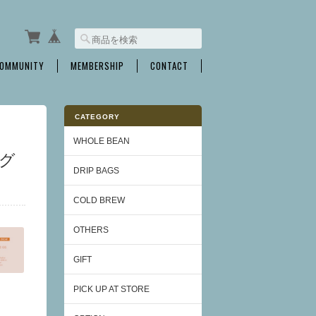
OMMUNITY
MEMBERSHIP
CONTACT
CATEGORY
WHOLE BEAN
ング
DRIP BAGS
COLD BREW
OTHERS
GIFT
PICK UP AT STORE