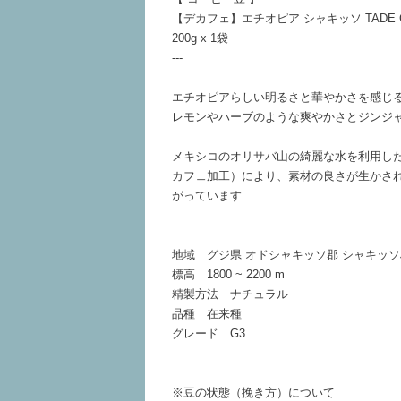
【デカフェ】エチオピア シャキッソ TADE GG
200g x 1袋
---
エチオピアらしい明るさと華やかさを感じ
レモンやハーブのような爽やかさとジンジ
メキシコのオリサバ山の綺麗な水を利用し
カフェ加工）により、素材の良さが生かさ
がっています
地域 グジ県 オドシャキッソ郡 シャキッソ
標高 1800 ~ 2200 m
精製方法 ナチュラル
品種 在来種
グレード G3
※豆の状態（挽き方）について