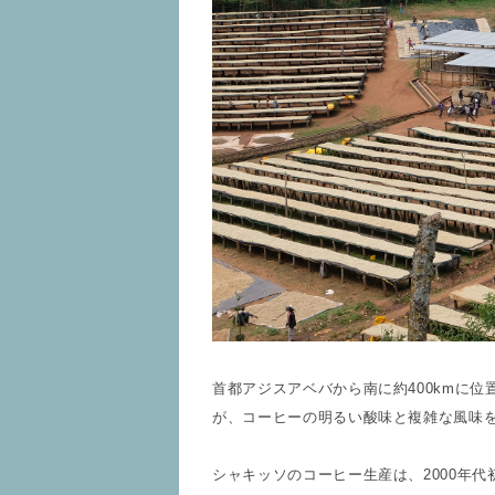
首都アジスアベバから南に約400kmに位置
が、コーヒーの明るい酸味と複雑な風味
シャキッソのコーヒー生産は、2000年