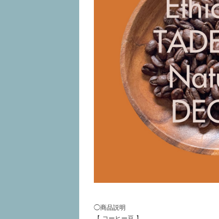
◯商品説明
【 コーヒー豆 】