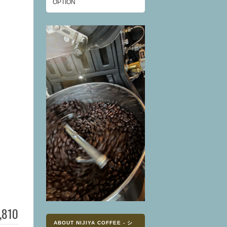
OPTION
,810
ABOUT NIJIYA COFFEE - シ